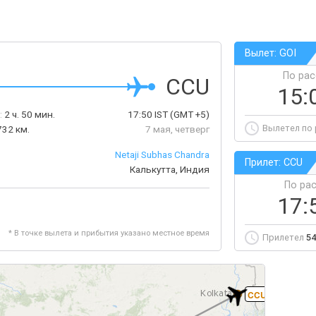
Вылет: GOI
По ра
CCU
15:
:
2 ч. 50 мин.
17:50
IST
(GMT +5)
Вылетел по
732 км.
7 мая, четверг
Netaji Subhas Chandra
Прилет: CCU
Калькутта, Индия
По ра
17:
* В точке вылета и прибытия указано местное время
Прилетел
54
CCU