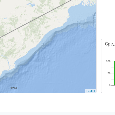
Сред
100
50
0
Leaflet