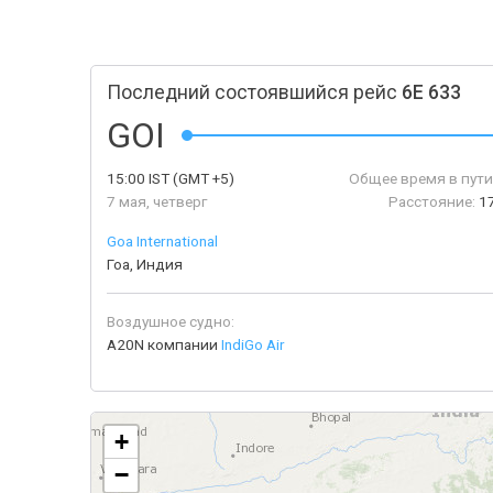
Последний состоявшийся рейс
6E 633
GOI
15:00
IST
(GMT +5)
Общее время в пути
7 мая, четверг
Расстояние:
1
Goa International
Гоа, Индия
Воздушное судно:
A20N компании
IndiGo Air
+
−