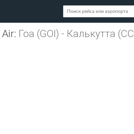
 Air
:
Гоа (GOI)
-
Калькутта (CC