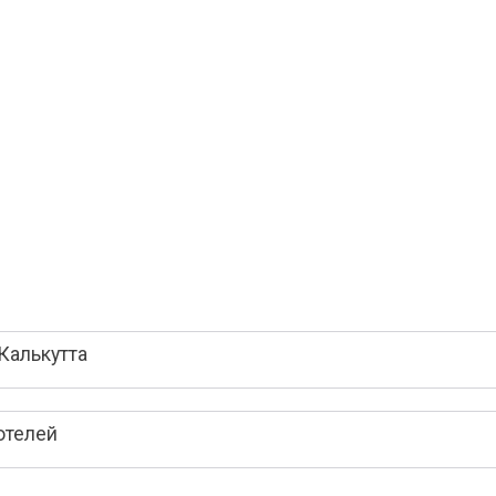
Калькутта
отелей