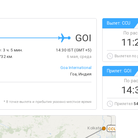
Вылет: CCU
По ра
GOI
11:
:
3 ч. 5 мин.
14:30
IST
(GMT +5)
Вылетел по
732 км.
6 мая, среда
Goa International
Прилет: GOI
Гоа, Индия
По ра
14:
* В точке вылета и прибытия указано местное время
Прилетел
54
CCU