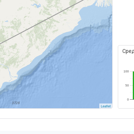
Сред
100
50
0
Leaflet