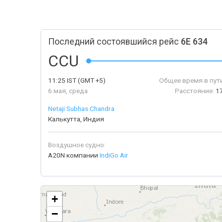
Последний состоявшийся рейс
6E 634
CCU
11:25
IST
(GMT +5)
Общее время в пути
6 мая, среда
Расстояние:
1
Netaji Subhas Chandra
Калькутта, Индия
Воздушное судно:
A20N компании
IndiGo Air
+
−