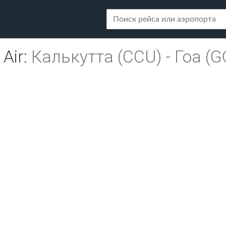
 Air
:
Калькутта (CCU)
-
Гоа (G