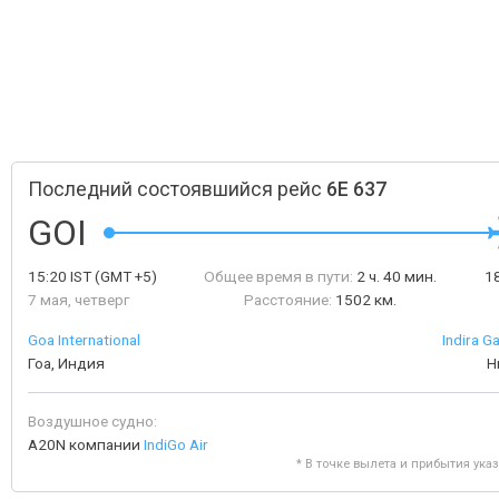
Последний состоявшийся рейс
6E 637
GOI
15:20
IST
(GMT +5)
Общее время в пути:
2 ч. 40 мин.
1
7 мая, четверг
Расстояние:
1502 км.
Goa International
Indira G
Гоа, Индия
Н
Воздушное судно:
A20N компании
IndiGo Air
* В точке вылета и прибытия ука