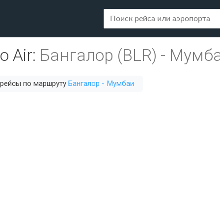
o Air
:
Бангалор (BLR)
-
Мумба
 рейсы по маршруту
Бангалор - Мумбаи