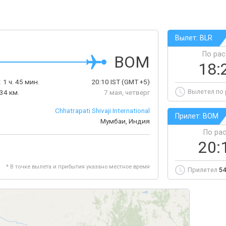
Вылет: BLR
По ра
BOM
18:
:
1 ч. 45 мин.
20:10
IST
(GMT +5)
Вылетел по
34 км.
7 мая, четверг
Chhatrapati Shivaji International
Прилет: BOM
Мумбаи, Индия
По ра
20:
* В точке вылета и прибытия указано местное время
Прилетел
54