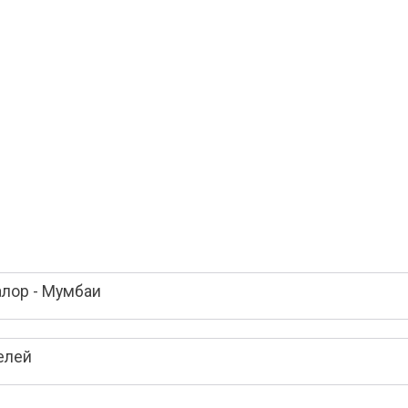
алор - Мумбаи
елей