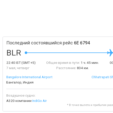
Последний состоявшийся рейс
6E 6794
BLR
22:40
IST
(GMT +5)
Общее время в пути:
1 ч. 45 мин.
0
7 мая, четверг
Расстояние:
834 км.
Bangalore International Airport
Chhatrapati Sh
Бангалор, Индия
Воздушное судно:
A320 компании
IndiGo Air
* В точке вылета и прибытия ука