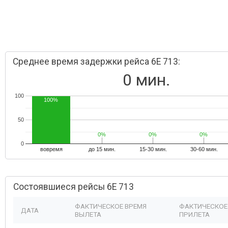
Среднее время задержки рейса 6E 713:
0 мин.
100
100%
50
0%
0%
0%
0%
0%
0%
0
вовремя
до 15 мин.
15-30 мин.
30-60 мин.
Состоявшиеся рейсы 6E 713
ФАКТИЧЕСКОЕ ВРЕМЯ
ФАКТИЧЕСКОЕ
ДАТА
ВЫЛЕТА
ПРИЛЕТА