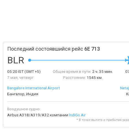
Последний состоявшийся рейс
6E 713
BLR
05:20
IST
(GMT +5)
Общее время в пути:
2 ч. 35 мин.
0
7 мая, четверг
Расстояние:
1545 км.
Bangalore International Airport
Neta
Бангалор, Индия
К
Воздушное судно:
Airbus A318/A319/A32 компании
IndiGo Air
* В точке вылета и прибытия ука