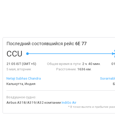
Последний состоявшийся рейс
6E 77
CCU
21:05
IST
(GMT +5)
Общее время в пути:
2 ч. 40 мин.
0
5 мая, вторник
Расстояние:
1636 км.
Netaji Subhas Chandra
Suvarnabh
Калькутта, Индия
Б
Воздушное судно:
Airbus A318/A319/A32 компании
IndiGo Air
* В точке вылета и прибытия ука