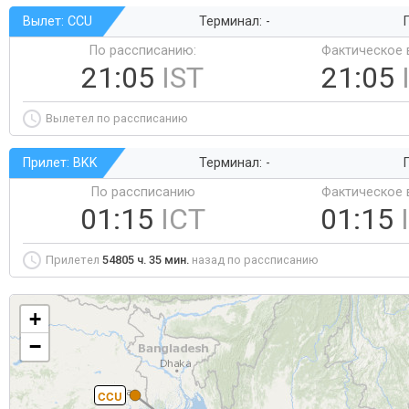
Вылет: CCU
Терминал: -
Г
По рассписанию:
Фактическое 
21:05
IST
21:05
Вылетел по рассписанию
Прилет: BKK
Терминал: -
Г
По рассписанию
Фактическое 
01:15
ICT
01:15
Прилетел
54805 ч. 35 мин.
назад по рассписанию
+
−
CCU