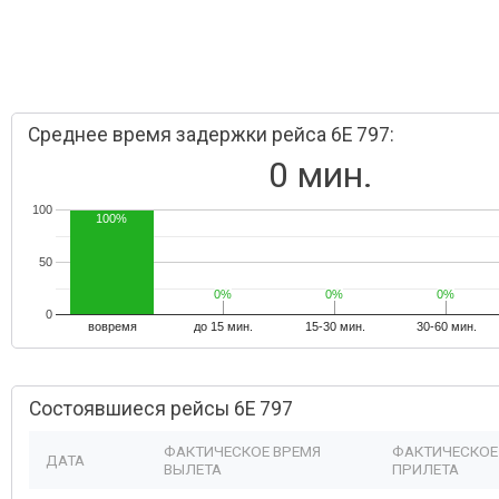
Среднее время задержки рейса 6E 797:
0 мин.
100
100%
50
0%
0%
0%
0%
0%
0%
0
вовремя
до 15 мин.
15-30 мин.
30-60 мин.
Состоявшиеся рейсы 6E 797
ФАКТИЧЕСКОЕ ВРЕМЯ
ФАКТИЧЕСКОЕ
ДАТА
ВЫЛЕТА
ПРИЛЕТА