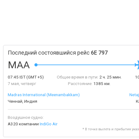
Последний состоявшийся рейс
6E 797
MAA
07:45
IST
(GMT +5)
Общее время в пути:
2 ч. 25 мин.
1
7 мая, четверг
Расстояние:
1385 км.
Madras International (Meenambakkam)
Neta
Ченнай, Индия
К
Воздушное судно:
A320 компании
IndiGo Air
* В точке вылета и прибытия ука