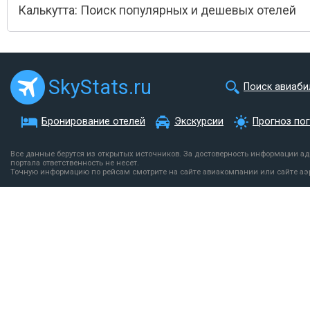
Калькутта: Поиск популярных и дешевых отелей
SkyStats.ru
Поиск авиаби
Бронирование отелей
Экскурсии
Прогноз по
Все данные берутся из открытых источников. За достоверность информации а
портала ответственность не несет.
Точную информацию по рейсам смотрите на сайте авиакомпании или сайте аэ