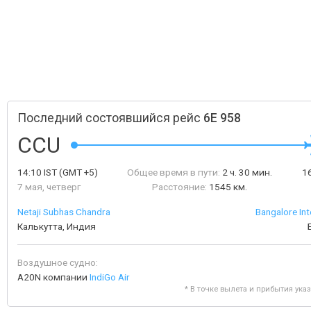
Последний состоявшийся рейс
6E 958
CCU
14:10
IST
(GMT +5)
Общее время в пути:
2 ч. 30 мин.
1
7 мая, четверг
Расстояние:
1545 км.
Netaji Subhas Chandra
Bangalore Int
Калькутта, Индия
Воздушное судно:
A20N компании
IndiGo Air
* В точке вылета и прибытия ука