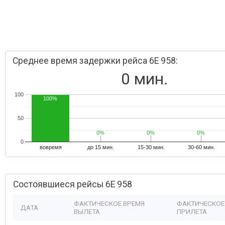
Среднее время задержки рейса 6E 958:
0 мин.
100
100%
50
0%
0%
0%
0%
0%
0%
0
вовремя
до 15 мин.
15-30 мин.
30-60 мин.
Состоявшиеся рейсы 6E 958
ФАКТИЧЕСКОЕ ВРЕМЯ
ФАКТИЧЕСКОЕ
ДАТА
ВЫЛЕТА
ПРИЛЕТА