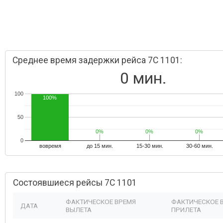
Среднее время задержки рейса 7C 1101:
0 мин.
100
100%
50
0%
0%
0%
0%
0%
0%
0
вовремя
до 15 мин.
15-30 мин.
30-60 мин.
Состоявшиеся рейсы 7C 1101
ФАКТИЧЕСКОЕ ВРЕМЯ
ФАКТИЧЕСКОЕ 
ДАТА
ВЫЛЕТА
ПРИЛЕТА