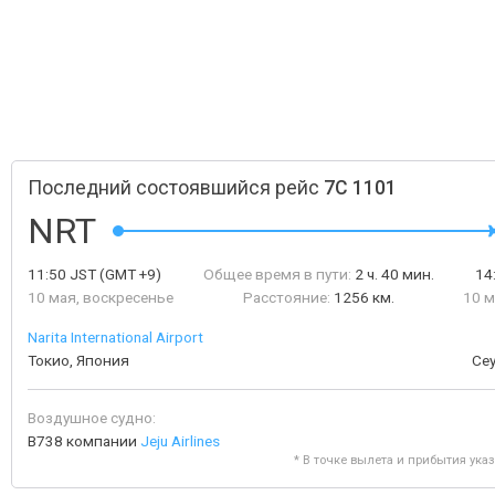
Последний состоявшийся рейс
7C 1101
NRT
11:50
JST
(GMT +9)
Общее время в пути:
2 ч. 40 мин.
14
10 мая, воскресенье
Расстояние:
1256 км.
10 м
Narita International Airport
Токио, Япония
Се
Воздушное судно:
B738 компании
Jeju Airlines
* В точке вылета и прибытия ука