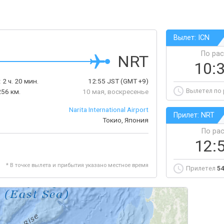
Вылет: ICN
По ра
NRT
10:
:
2 ч. 20 мин.
12:55
JST
(GMT +9)
Вылетел по
256 км.
10 мая, воскресенье
Narita International Airport
Прилет: NRT
Токио, Япония
По ра
12:
* В точке вылета и прибытия указано местное время
Прилетел
54