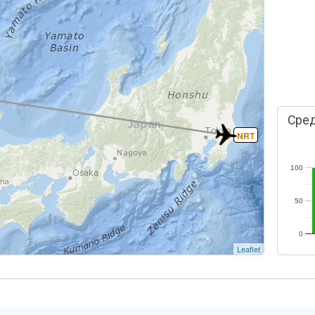
Сред
NRT
100
50
0
Leaflet