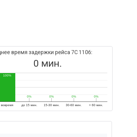
нее время задержки рейса 7C 1106:
0 мин.
100%
0%
0%
0%
0%
0%
0%
0%
0%
вовремя
до 15 мин.
15-30 мин.
30-60 мин.
> 60 мин.