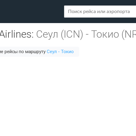
Airlines
:
Сеул (ICN)
-
Токио (N
ие рейсы по маршруту
Сеул - Токио