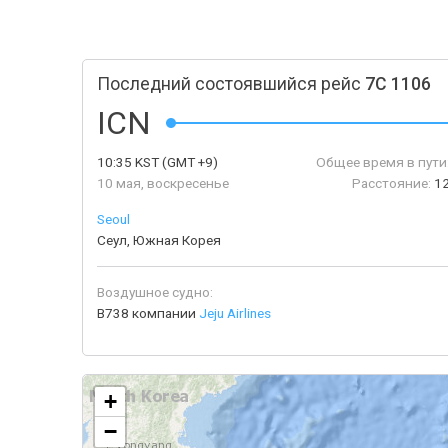
Последний состоявшийся рейс
7C 1106
ICN
10:35
KST
(GMT +9)
Общее время в пути
10 мая, воскресенье
Расстояние:
1
Seoul
Сеул, Южная Корея
Воздушное судно:
B738 компании
Jeju Airlines
+
−