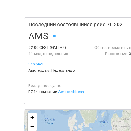
Последний состоявшийся рейс
7L 202
AMS
22:00
CEST
(GMT +2)
Общее время в пут
11 мая, понедельник
Расстояние:
3
Schiphol
Амстердам, Недерланды
Воздушное судно:
B744 компании
Aerocaribbean
+
−