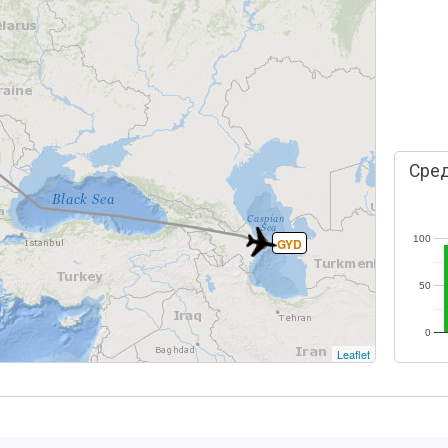
Сред
100
GYD
50
0
Leaflet