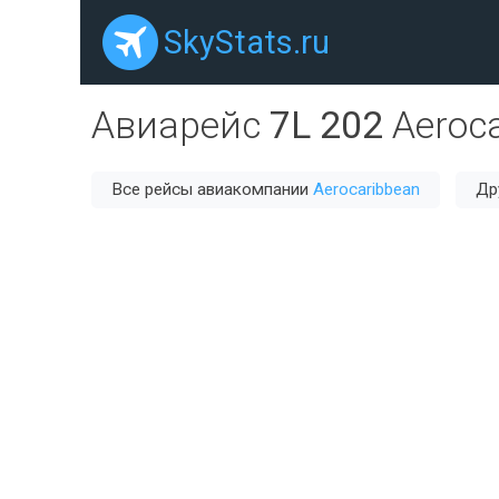
SkyStats.ru
Авиарейс
7L 202
Aeroc
Все рейсы авиакомпании
Aerocaribbean
Др