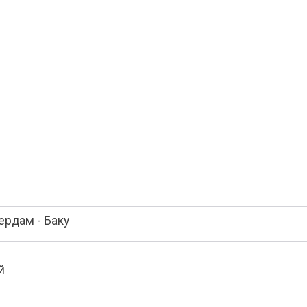
рдам - Баку
й