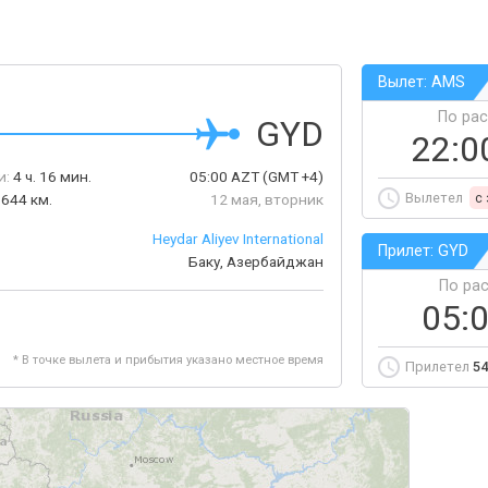
Вылет: AMS
По ра
GYD
22:0
и:
4 ч. 16 мин.
05:00
AZT
(GMT +4)
Вылетел
c
644 км.
12 мая, вторник
Heydar Aliyev International
Прилет: GYD
Баку, Азербайджан
По ра
05:
* В точке вылета и прибытия указано местное время
Прилетел
54