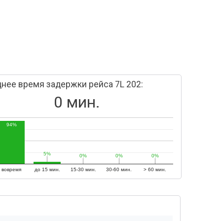
нее время задержки рейса 7L 202:
0 мин.
94%
5%
5%
0%
0%
0%
0%
0%
0%
вовремя
до 15 мин.
15-30 мин.
30-60 мин.
> 60 мин.