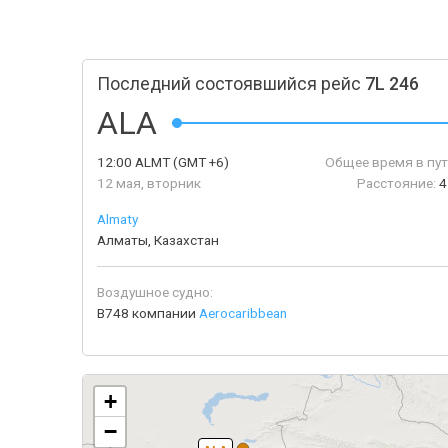
Последний состоявшийся рейс
7L 246
ALA
12:00
ALMT
(GMT +6)
Общее время в пут
12 мая, вторник
Расстояние:
4
Almaty
Алматы, Казахстан
Воздушное судно:
B748 компании
Aerocaribbean
+
−