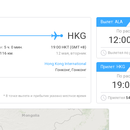
Вылет: ALA
По ра
HKG
12:0
и:
5 ч. 0 мин.
19:00
HKT
(GMT +8)
Вылетел по
116 км.
12 мая, вторник
Hong Kong International
Прилет: HKG
Гонконг, Гонконг
По ра
19:
* В точке вылета и прибытия указано местное время
Прилетел
54