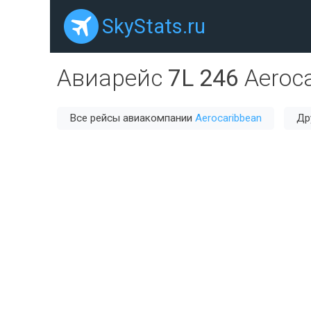
SkyStats.ru
Авиарейс
7L 246
Aeroc
Все рейсы авиакомпании
Aerocaribbean
Др