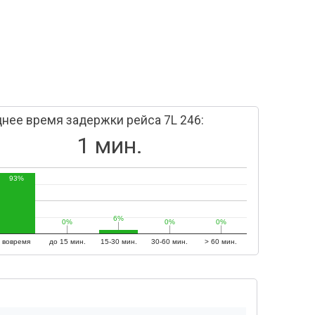
нее время задержки рейса 7L 246:
1 мин.
93%
6%
6%
0%
0%
0%
0%
0%
0%
вовремя
до 15 мин.
15-30 мин.
30-60 мин.
> 60 мин.