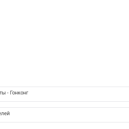
ы - Гонконг
елей