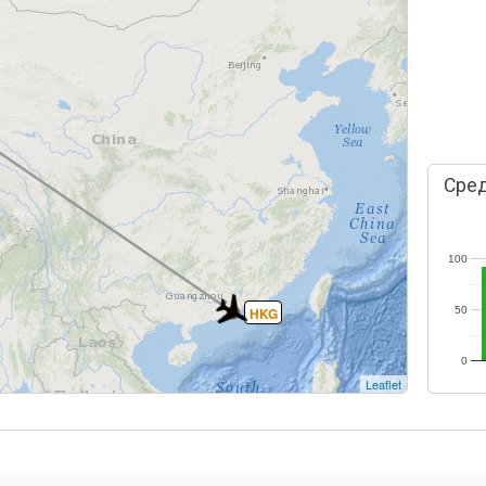
Сред
100
HKG
50
0
Leaflet