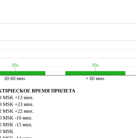
Leaflet
5%
5%
5%
5%
30-60 мин.
> 60 мин.
КТИЧЕСКОЕ ВРЕМЯ ПРИЛЕТА
03
MSK
+13 мин.
38
MSK
+23 мин.
12
MSK
+22 мин.
40
MSK
-10 мин.
00
MSK
-15 мин.
50
MSK