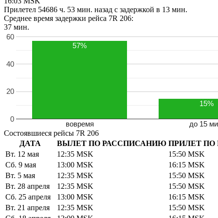
16:03
MSK
Прилетел
54686 ч. 53 мин.
назад
c задержкой в 13 мин.
Среднее время задержки рейса 7R 206:
+
37 мин.
60
−
57%
40
20
15%
0
вовремя
до 15 ми
Состоявшиеся рейсы 7R 206
ДАТА
ВЫЛЕТ ПО РАССПИСАНИЮ
ПРИЛЕТ ПО
Вт. 12 мая
12:35
MSK
15:50
MSK
Сб. 9 мая
13:00
MSK
16:15
MSK
Вт. 5 мая
12:35
MSK
15:50
MSK
Вт. 28 апреля
12:35
MSK
15:50
MSK
Сб. 25 апреля
13:00
MSK
16:15
MSK
Вт. 21 апреля
12:35
MSK
15:50
MSK