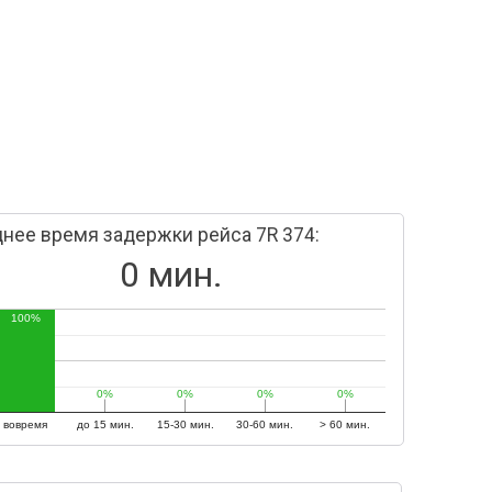
нее время задержки рейса 7R 374:
0 мин.
100%
0%
0%
0%
0%
0%
0%
0%
0%
вовремя
до 15 мин.
15-30 мин.
30-60 мин.
> 60 мин.