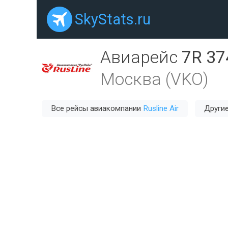
SkyStats.ru
Авиарейс
7R 37
Москва (VKO)
Все рейсы авиакомпании
Rusline Air
Други