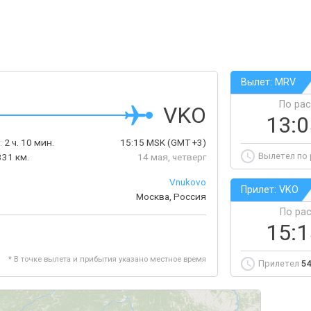
Вылет: MRV
По ра
VKO
13:
:
2 ч. 10 мин.
15:15
MSK
(GMT +3)
Вылетел по
331 км.
14 мая, четверг
Vnukovo
Прилет: VKO
Москва, Россия
По ра
15:
* В точке вылета и прибытия указано местное время
Прилетел
54