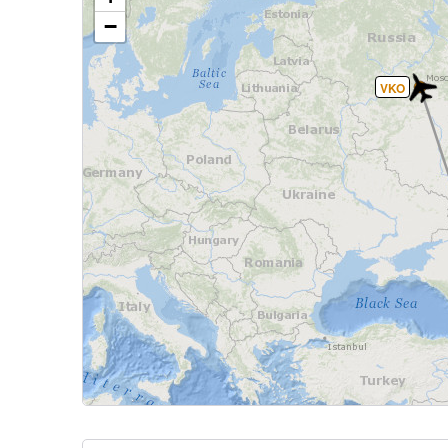
−
VKO