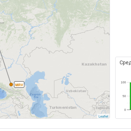
Сред
100
MRV
50
0
Leaflet