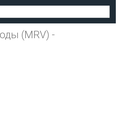
оды (MRV)
-