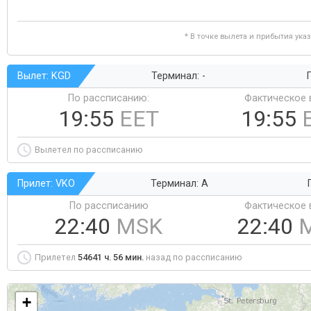
* В точке вылета и прибытия ука
Вылет: KGD
Терминал: -
Г
По рассписанию:
Фактическое 
19:55
EET
19:55
Вылетел по рассписанию
Прилет: VKO
Терминал: A
По рассписанию
Фактическое 
22:40
MSK
22:40
Прилетел
54641 ч. 56 мин.
назад по рассписанию
+