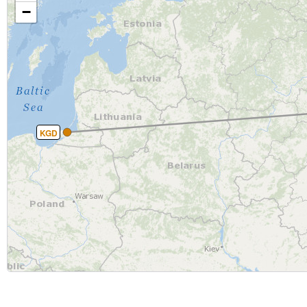
−
KGD