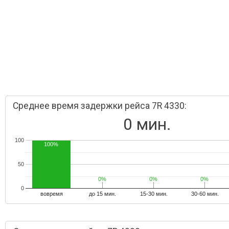
Среднее время задержки рейса 7R 4330:
0 мин.
100
100%
50
0%
0%
0%
0%
0%
0%
0
вовремя
до 15 мин.
15-30 мин.
30-60 мин.