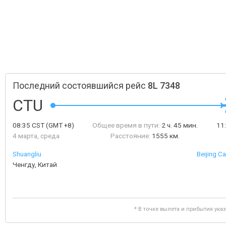
Последний состоявшийся рейс
8L 7348
CTU
08:35
CST
(GMT +8)
Общее время в пути:
2 ч. 45 мин.
11
4 марта, среда
Расстояние:
1555 км.
Shuangliu
Beijing Ca
Ченгду, Китай
* В точке вылета и прибытия ука