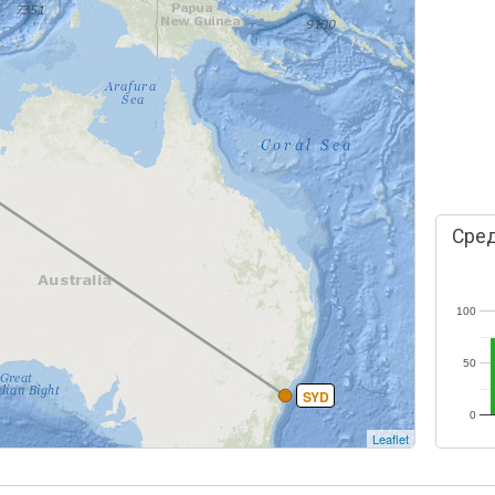
Сред
100
50
SYD
0
Leaflet