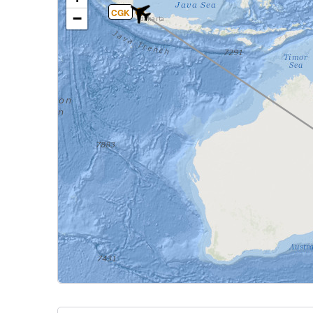
CGK
−