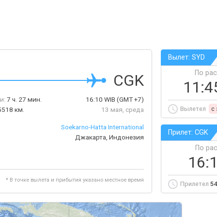
Вылет: SYD
По ра
CGK
11:4
и:
7 ч. 27 мин.
16:10
WIB
(GMT +7)
Вылетел
c
5518 км.
13 мая, среда
Soekarno-Hatta International
Прилет: CGK
Джакарта, Индонезия
По ра
16:
* В точке вылета и прибытия указано местное время
Прилетел
54