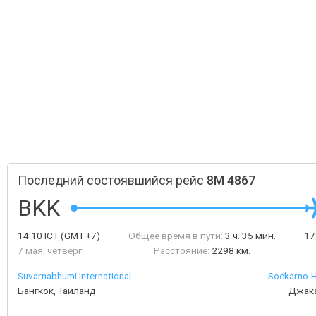
Последний состоявшийся рейс
8M 4867
BKK
14:10
ICT
(GMT +7)
Общее время в пути:
3 ч. 35 мин.
17
7 мая, четверг
Расстояние:
2298 км.
Suvarnabhumi International
Soekarno-Ha
Бангкок, Таиланд
Джака