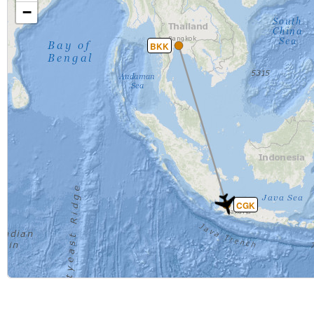
−
BKK
CGK