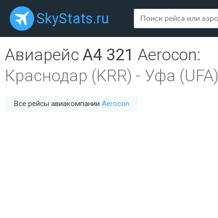
SkyStats.ru
Авиарейс
A4 321
Aerocon
:
Краснодар (KRR)
-
Уфа (UFA
Все рейсы авиакомпании
Aerocon