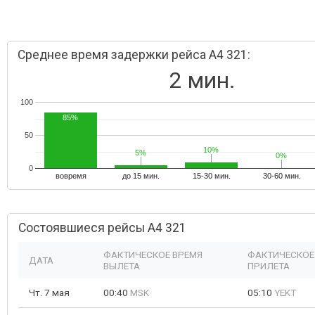
Среднее время задержки рейса A4 321:
2 мин.
100
85%
50
10%
10%
5%
5%
0%
0%
0
вовремя
до 15 мин.
15-30 мин.
30-60 мин.
Состоявшиеся рейсы A4 321
ФАКТИЧЕСКОЕ ВРЕМЯ
ФАКТИЧЕСКОЕ
ДАТА
ВЫЛЕТА
ПРИЛЕТА
Чт. 7 мая
00:40
MSK
05:10
YEKT