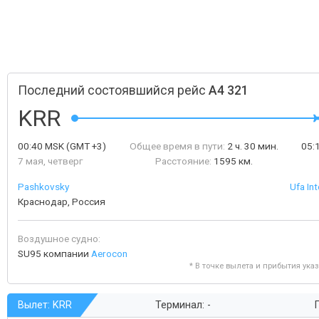
Последний состоявшийся рейс
A4 321
KRR
00:40
MSK
(GMT +3)
Общее время в пути:
2 ч. 30 мин.
05:
7 мая, четверг
Расстояние:
1595 км.
Pashkovsky
Ufa Int
Краснодар, Россия
Воздушное судно:
SU95 компании
Aerocon
* В точке вылета и прибытия ука
Вылет: KRR
Терминал: -
Г