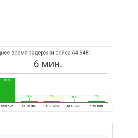
нее время задержки рейса A4 348:
6 мин.
85%
5%
5%
5%
5%
5%
5%
0%
0%
вовремя
до 15 мин.
15-30 мин.
30-60 мин.
> 60 мин.