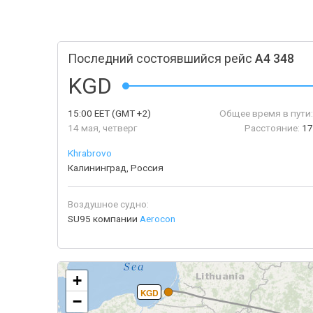
Последний состоявшийся рейс
A4 348
KGD
15:00
EET
(GMT +2)
Общее время в пути:
14 мая, четверг
Расстояние:
17
Khrabrovo
Калининград, Россия
Воздушное судно:
SU95 компании
Aerocon
+
KGD
−