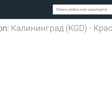
on
:
Калининград (KGD)
-
Крас