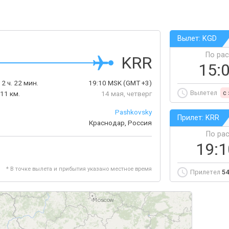
Вылет: KGD
По ра
KRR
15:
2 ч. 22 мин.
19:10
MSK
(GMT +3)
Вылетел
c
11 км.
14 мая, четверг
Pashkovsky
Прилет: KRR
Краснодар, Россия
По ра
19:
* В точке вылета и прибытия указано местное время
Прилетел
54