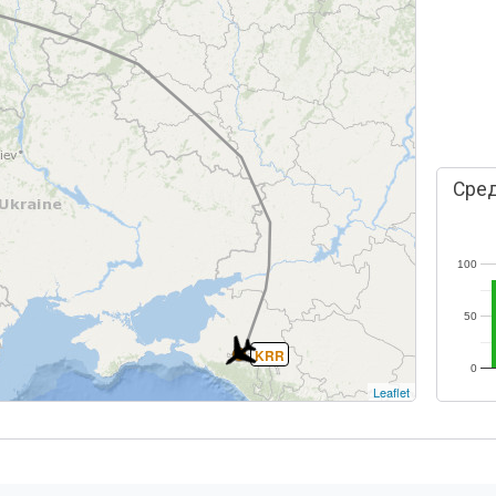
Сред
100
50
KRR
0
Leaflet