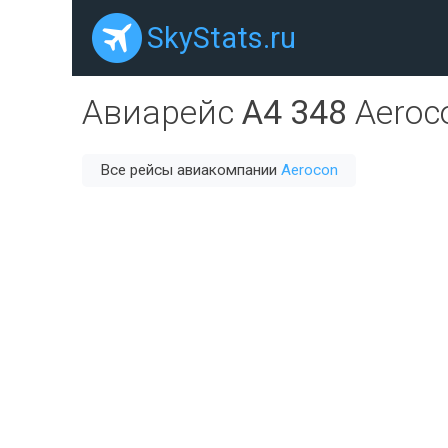
SkyStats.ru
Авиарейс
A4 348
Aeroc
Все рейсы авиакомпании
Aerocon