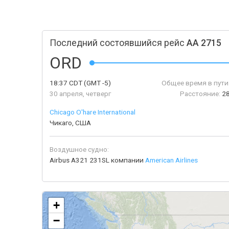
Последний состоявшийся рейс
AA 2715
ORD
18:37
CDT
(GMT -5)
Общее время в пути
30 апреля, четверг
Расстояние:
2
Chicago O'hare International
Чикаго, США
Воздушное судно:
Airbus A321 231SL компании
American Airlines
+
−