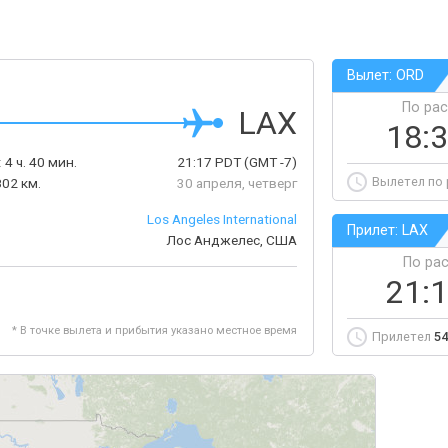
Вылет: ORD
По ра
LAX
18:
:
4 ч. 40 мин.
21:17
PDT
(GMT -7)
Вылетел по
802 км.
30 апреля, четверг
Los Angeles International
Прилет: LAX
Лос Анджелес, США
По ра
21:
* В точке вылета и прибытия указано местное время
Прилетел
54