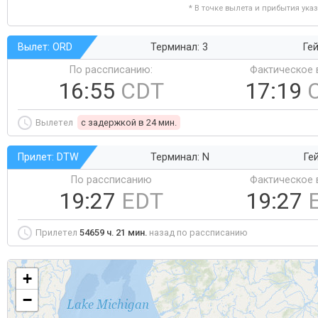
* В точке вылета и прибытия ука
Вылет: ORD
Терминал: 3
Гей
По рассписанию:
Фактическое 
16:55
CDT
17:19
Вылетел
c задержкой в 24 мин.
Прилет: DTW
Терминал: N
Ге
По рассписанию
Фактическое 
19:27
EDT
19:27
Прилетел
54659 ч. 21 мин.
назад по рассписанию
+
−