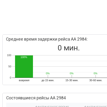
Среднее время задержки рейса AA 2984:
0 мин.
100
100%
50
0%
0%
0%
0%
0%
0%
0
вовремя
до 15 мин.
15-30 мин.
30-60 мин.
Состоявшиеся рейсы AA 2984