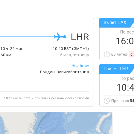
Вылет: LAX
По ра
LHR
16:
10 ч. 24 мин.
10:40
BST
(GMT +1)
Вылетел
c
60 км.
15 мая, пятница
Heathrow
Прилет: LHR
Лондон, Великобритания
По ра
10:
* В точке вылета и прибытия указано местное время
Прилетел
54