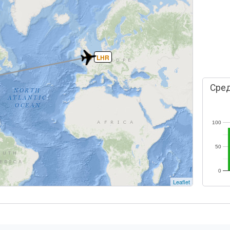
LHR
Сред
100
50
0
Leaflet