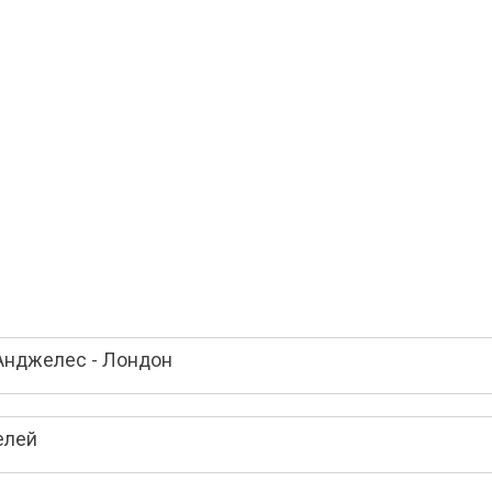
Анджелес - Лондон
елей