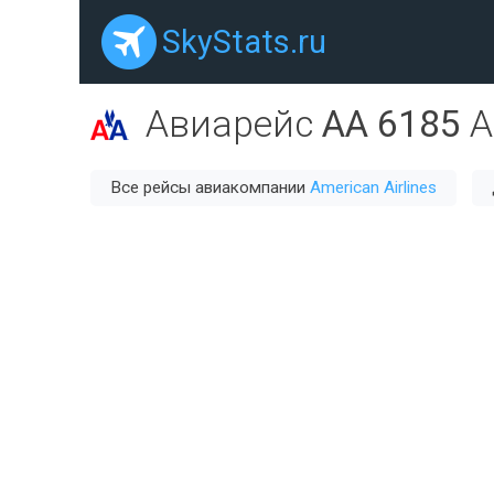
SkyStats.ru
Авиарейс
AA 6185
A
Все рейсы авиакомпании
American Airlines