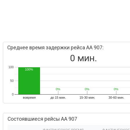
Среднее время задержки рейса AA 907:
0 мин.
100
100%
50
0%
0%
0%
0%
0%
0%
0
вовремя
до 15 мин.
15-30 мин.
30-60 мин.
Состоявшиеся рейсы AA 907