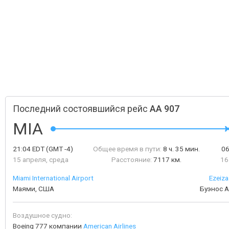
Последний состоявшийся рейс
AA 907
MIA
21:04
EDT
(GMT -4)
Общее время в пути:
8 ч. 35 мин.
0
15 апреля, среда
Расстояние:
7117 км.
16
Miami International Airport
Ezeiza
Маями, США
Буэнос А
Воздушное судно:
Boeing 777 компании
American Airlines