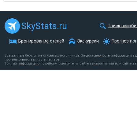
SkyStats.ru
Поиск авиаби
Бронирование отелей
Экскурсии
Прогноз по
Все данные берутся из открытых источников. За достоверность информации а
портала ответственность не несет.
Точную информацию по рейсам смотрите на сайте авиакомпании или сайте аэ