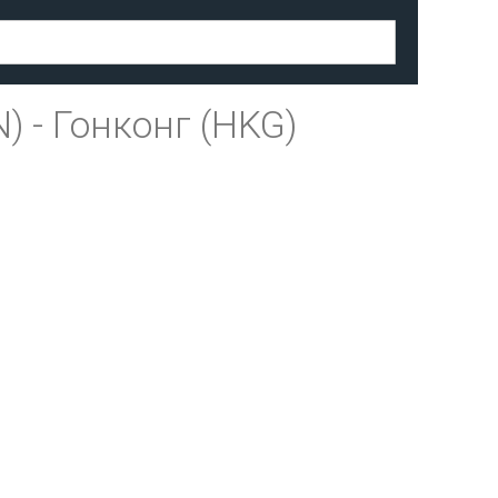
N)
-
Гонконг (HKG)