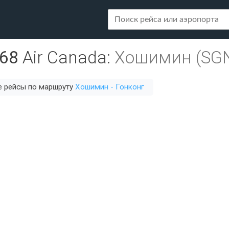
68
Air Canada
:
Хошимин (SG
е рейсы по маршруту
Хошимин - Гонконг