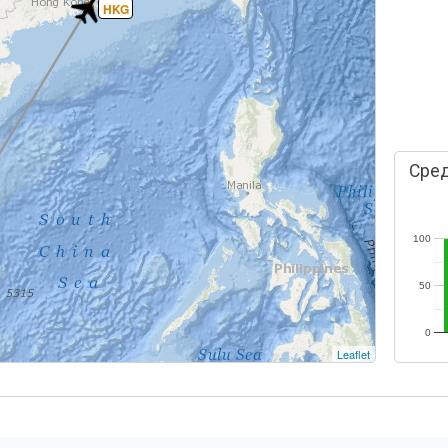
HKG
Сред
100
50
0
Leaflet