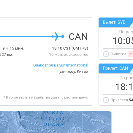
Вылет: SYD
По ра
CAN
10:0
:
9 ч. 15 мин.
18:10
CST
(GMT +8)
Вылетел
c
527 км.
10 мая, воскресенье
Guangzhou Baiyun International
Прилет: CAN
Гуанчжоу, Китай
По ра
18:
* В точке вылета и прибытия указано местное время
Прилетел
54