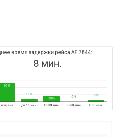
нее время задержки рейса AF 7844:
8 мин.
65%
10%
10%
5%
5%
0%
0%
20%
вовремя
до 15 мин.
15-30 мин.
30-60 мин.
> 60 мин.