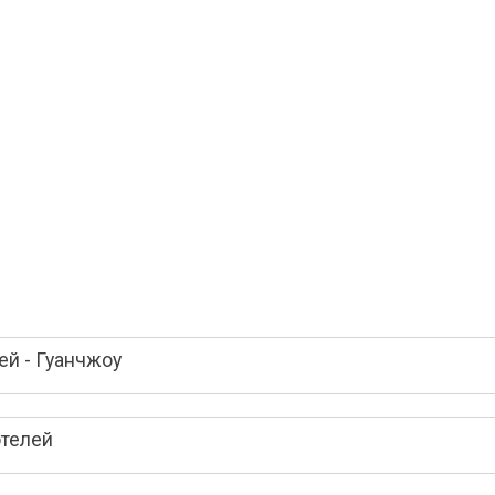
й - Гуанчжоу
отелей