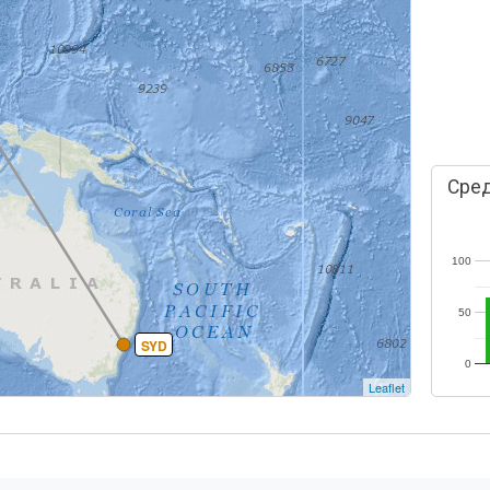
Сред
100
50
SYD
0
Leaflet