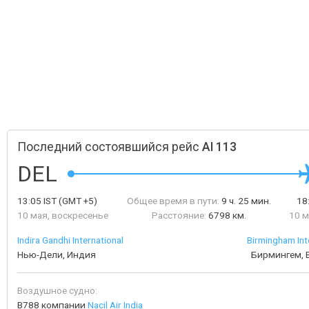
Последний состоявшийся рейс
AI 113
DEL
13:05
IST
(GMT +5)
Общее время в пути:
9 ч. 25 мин.
18
10 мая, воскресенье
Расстояние:
6798 км.
10 м
Indira Gandhi International
Birmingham Int
Нью-Дели, Индия
Бирмингем, 
Воздушное судно:
B788 компании
Nacil Air India