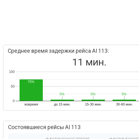
Среднее время задержки рейса AI 113:
11 мин.
100
75%
50
5%
5%
5%
5%
5%
5%
0
вовремя
до 15 мин.
15-30 мин.
30-60 мин.
Состоявшиеся рейсы AI 113