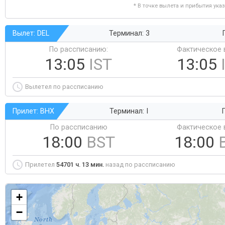
* В точке вылета и прибытия ука
Вылет: DEL
Терминал: 3
По рассписанию:
Фактическое 
13:05
IST
13:05
Вылетел по рассписанию
Прилет: BHX
Терминал: I
Г
По рассписанию
Фактическое 
18:00
BST
18:00
Прилетел
54701 ч. 13 мин.
назад по рассписанию
+
−