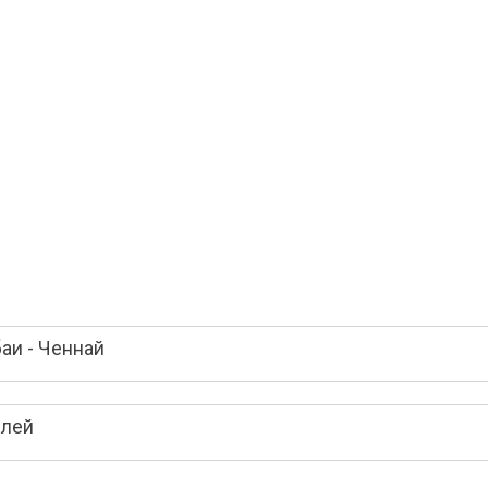
аи - Ченнай
елей