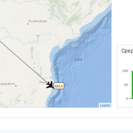
Сред
100
50
MAA
0
Leaflet