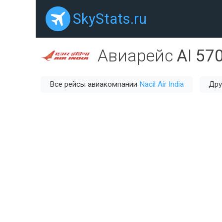
SkyStats.ru
Авиарейс
AI 57
Все рейсы авиакомпании
Nacil Air India
Дру