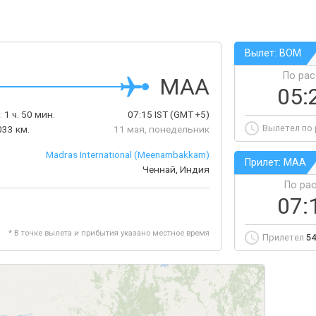
Вылет: BOM
По ра
MAA
05:
:
1 ч. 50 мин.
07:15
IST
(GMT +5)
Вылетел по
033 км.
11 мая, понедельник
Madras International (Meenambakkam)
Прилет: MAA
Ченнай, Индия
По ра
07:
* В точке вылета и прибытия указано местное время
Прилетел
54