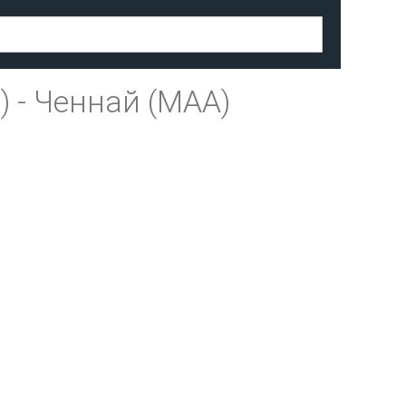
)
-
Ченнай (MAA)