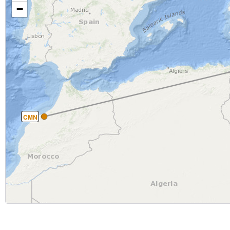
−
CMN