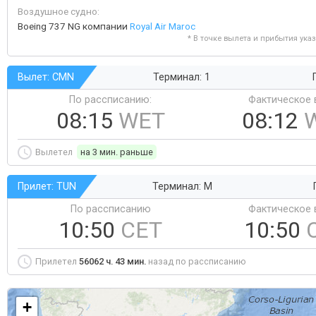
Воздушное судно:
Boeing 737 NG компании
Royal Air Maroc
* В точке вылета и прибытия ука
Вылет: CMN
Терминал: 1
По рассписанию:
Фактическое 
08:15
WET
08:12
Вылетел
на 3 мин. раньше
Прилет: TUN
Терминал: M
По рассписанию
Фактическое 
10:50
CET
10:50
Прилетел
56062 ч. 43 мин.
назад по рассписанию
+