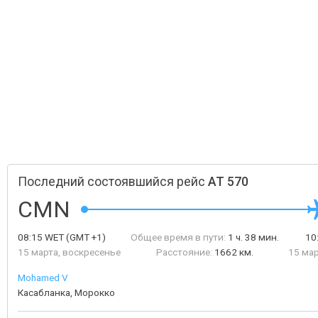
Последний состоявшийся рейс
AT 570
CMN
08:15
WET
(GMT +1)
Общее время в пути:
1 ч. 38 мин.
10
15 марта, воскресенье
Расстояние:
1662 км.
15 мар
Mohamed V
Касабланка, Морокко