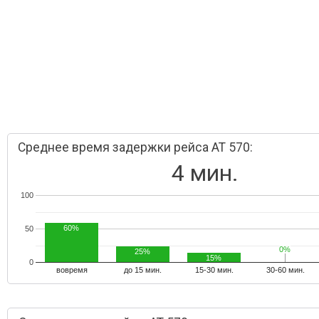
Среднее время задержки рейса AT 570:
4 мин.
100
60%
50
0%
0%
25%
15%
0
вовремя
до 15 мин.
15-30 мин.
30-60 мин.