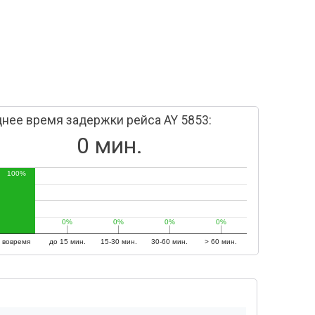
нее время задержки рейса AY 5853:
0 мин.
100%
0%
0%
0%
0%
0%
0%
0%
0%
вовремя
до 15 мин.
15-30 мин.
30-60 мин.
> 60 мин.