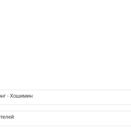
онг - Хошимин
отелей