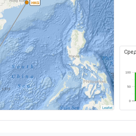
HKG
Сред
100
50
0
Leaflet