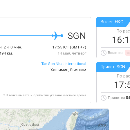
Вылет: HKG
По ра
SGN
16:
и:
2 ч. 0 мин.
17:55
ICT
(GMT +7)
Вылетел
c
494 км.
14 мая, четверг
Tan Son Nhat International
Прилет: SGN
Хошимин, Вьетнам
По ра
17:
* В точке вылета и прибытия указано местное время
Прилетел
54