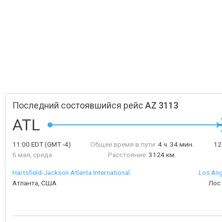
Последний состоявшийся рейс
AZ 3113
ATL
11:00
EDT
(GMT -4)
Общее время в пути:
4 ч. 34 мин.
12
6 мая, среда
Расстояние:
3124 км.
Hartsfield-Jackson Atlanta International
Los Ang
Атланта, США
Лос