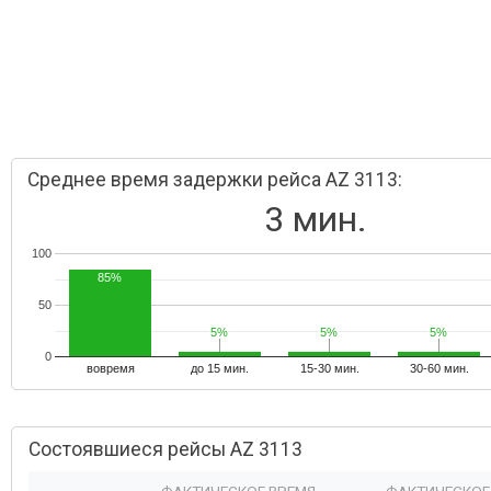
Среднее время задержки рейса AZ 3113:
3 мин.
100
85%
50
5%
5%
5%
5%
5%
5%
0
вовремя
до 15 мин.
15-30 мин.
30-60 мин.
Состоявшиеся рейсы AZ 3113