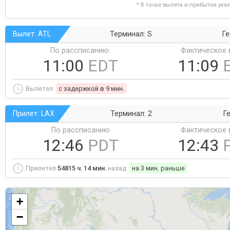
* В точке вылета и прибытия ука
Вылет: ATL
Терминал: S
Ге
По рассписанию:
Фактическое 
11:00
EDT
11:09
Вылетел
c задержкой в 9 мин.
Прилет: LAX
Терминал: 2
Ге
По рассписанию
Фактическое 
12:46
PDT
12:43
Прилетел
54815 ч. 14 мин.
назад
на 3 мин. раньше
+
−