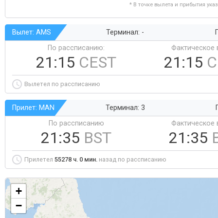
* В точке вылета и прибытия ука
Вылет: AMS
Терминал: -
Г
По рассписанию:
Фактическое 
21:15
CEST
21:15
C
Вылетел по рассписанию
Прилет: MAN
Терминал: 3
По рассписанию
Фактическое 
21:35
BST
21:35
Прилетел
55278 ч. 0 мин.
назад по рассписанию
+
−