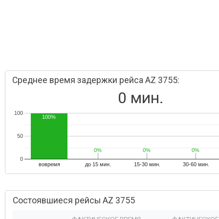
Среднее время задержки рейса AZ 3755:
0 мин.
100
100%
50
0%
0%
0%
0%
0%
0%
0
вовремя
до 15 мин.
15-30 мин.
30-60 мин.
Состоявшиеся рейсы AZ 3755