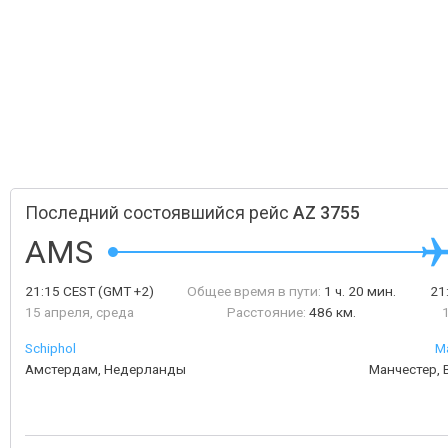
Последний состоявшийся рейс
AZ 3755
AMS
21:15
CEST
(GMT +2)
Общее время в пути:
1 ч. 20 мин.
21
15 апреля, среда
Расстояние:
486 км.
Schiphol
Ma
Амстердам, Недерланды
Манчестер,