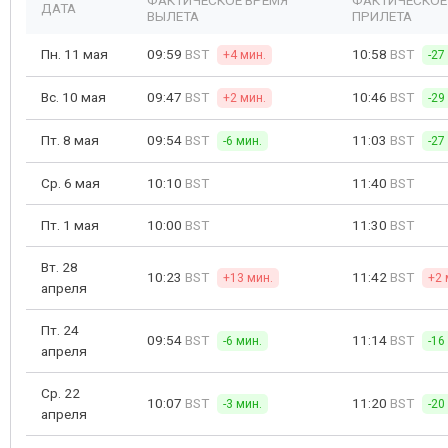
ФАКТИЧЕСКОЕ ВРЕМЯ
ФАКТИЧЕСКОЕ
ДАТА
ВЫЛЕТА
ПРИЛЕТА
Пн. 11 мая
09:59
BST
10:58
BST
+4 мин.
-27
Вс. 10 мая
09:47
BST
10:46
BST
+2 мин.
-29
Пт. 8 мая
09:54
BST
11:03
BST
-6 мин.
-27
Ср. 6 мая
10:10
BST
11:40
BST
Пт. 1 мая
10:00
BST
11:30
BST
Вт. 28
10:23
BST
11:42
BST
+13 мин.
+2 
апреля
Пт. 24
09:54
BST
11:14
BST
-6 мин.
-16
апреля
Ср. 22
10:07
BST
11:20
BST
-3 мин.
-20
апреля