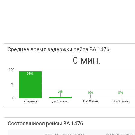
Среднее время задержки рейса BA 1476:
0 мин.
100
95%
50
5%
5%
0%
0%
0%
0%
0
вовремя
до 15 мин.
15-30 мин.
30-60 мин.
Состоявшиеся рейсы BA 1476