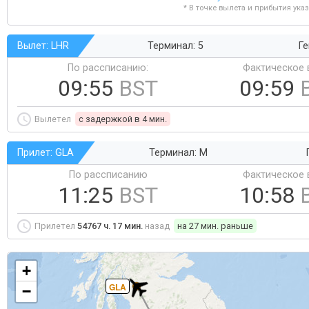
* В точке вылета и прибытия ука
Вылет: LHR
Терминал: 5
Ге
По рассписанию:
Фактическое 
09:55
BST
09:59
Вылетел
c задержкой в 4 мин.
Прилет: GLA
Терминал: M
По рассписанию
Фактическое 
11:25
BST
10:58
Прилетел
54767 ч. 17 мин.
назад
на 27 мин. раньше
+
GLA
−