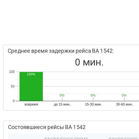
Среднее время задержки рейса BA 1542:
0 мин.
100
100%
50
0%
0%
0%
0%
0%
0%
0
вовремя
до 15 мин.
15-30 мин.
30-60 мин.
Состоявшиеся рейсы BA 1542