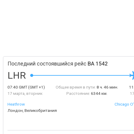
Последний состоявшийся рейс
BA 1542
LHR
07:40
GMT
(GMT +1)
Общее время в пути:
8 ч. 46 мин.
11
17 марта, вторник
Расстояние:
6344 км.
17
Heathrow
Chicago O'
Лондон, Великобритания