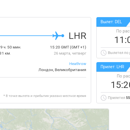
Вылет: DEL
По ра
LHR
11:
9 ч. 50 мин.
15:20
GMT
(GMT +1)
Вылетел по
31 км.
26 марта, четверг
Heathrow
Прилет: LHR
Лондон, Великобритания
По ра
15:
* В точке вылета и прибытия указано местное время
Прилетел
55