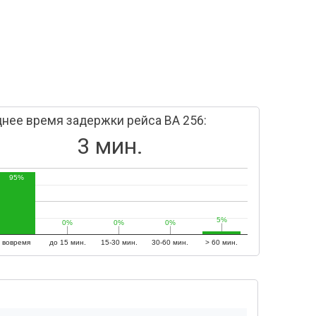
нее время задержки рейса BA 256:
3 мин.
95%
5%
5%
0%
0%
0%
0%
0%
0%
вовремя
до 15 мин.
15-30 мин.
30-60 мин.
> 60 мин.