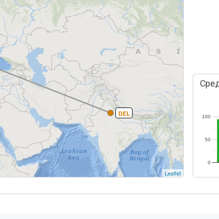
Сред
DEL
100
50
0
Leaflet