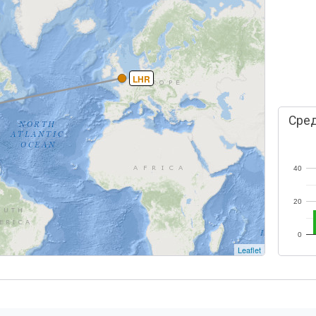
LHR
Сред
40
20
0
Leaflet