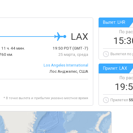
Вылет: LHR
По ра
LAX
15:
:
11 ч. 44 мин.
19:50
PDT
(GMT -7)
Вылетел по
760 км.
25 марта, среда
Los Angeles International
Прилет: LAX
Лос Анджелес, США
По ра
19:
* В точке вылета и прибытия указано местное время
Прилетел
55