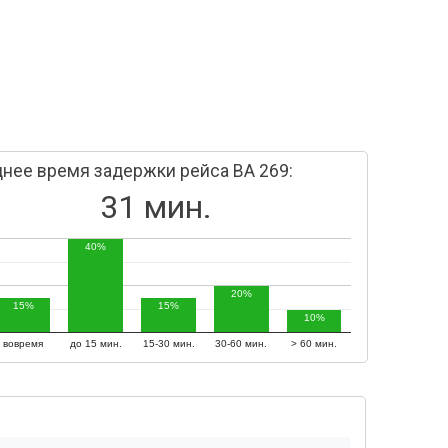
нее время задержки рейса BA 269:
31 мин.
40%
20%
15%
15%
10%
вовремя
до 15 мин.
15-30 мин.
30-60 мин.
> 60 мин.