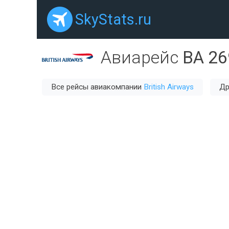
SkyStats.ru
Авиарейс
BA 26
Все рейсы авиакомпании
British Airways
Др