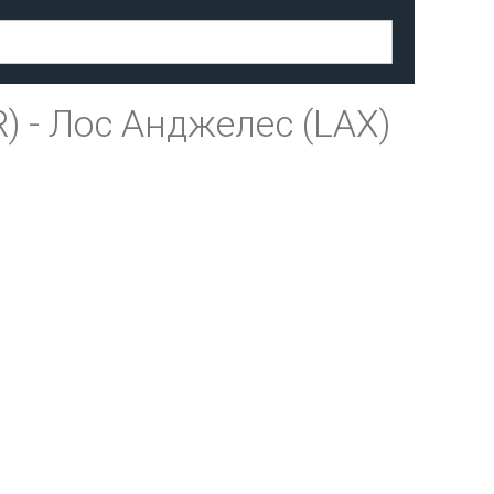
R)
-
Лос Анджелес (LAX)