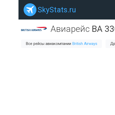
SkyStats.ru
Авиарейс
BA 33
Все рейсы авиакомпании
British Airways
Др