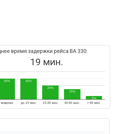
нее время задержки рейса BA 330:
19 мин.
30%
30%
20%
15%
5%
вовремя
до 15 мин.
15-30 мин.
30-60 мин.
> 60 мин.