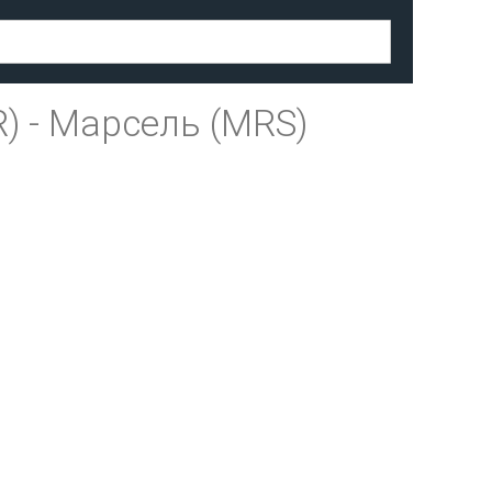
R)
-
Марсель (MRS)