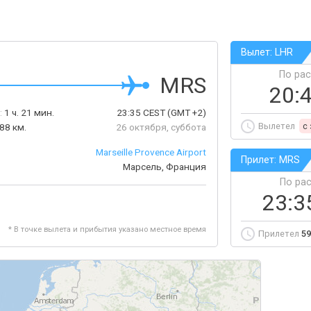
Вылет: LHR
По ра
MRS
20:
:
1 ч. 21 мин.
23:35
CEST
(GMT +2)
Вылетел
c
88 км.
26 октября, суббота
Marseille Provence Airport
Прилет: MRS
Марсель, Франция
По ра
23:3
* В точке вылета и прибытия указано местное время
Прилетел
59