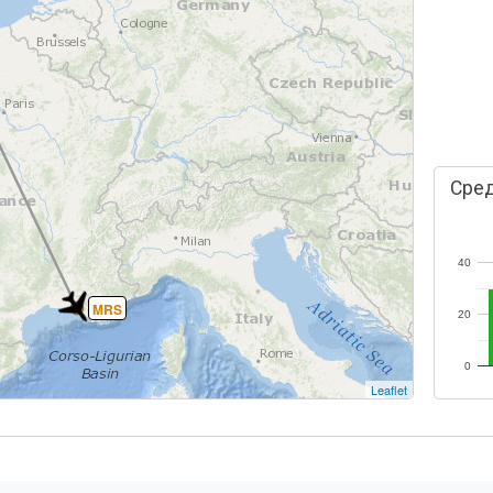
Сред
40
MRS
20
0
Leaflet