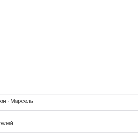
он - Марсель
телей