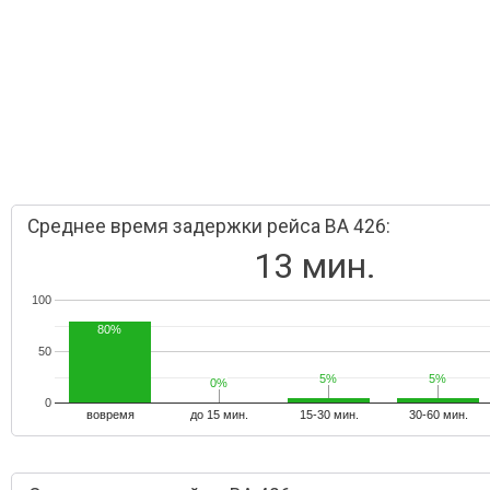
Среднее время задержки рейса BA 426:
13 мин.
100
80%
50
5%
5%
5%
5%
0%
0%
0
вовремя
до 15 мин.
15-30 мин.
30-60 мин.