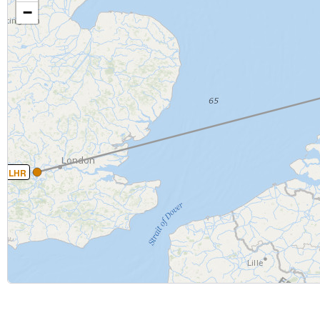
−
LHR