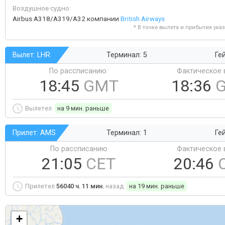
Воздушное судно:
Airbus A318/A319/A32 компании
British Airways
* В точке вылета и прибытия ука
Вылет: LHR
Терминал: 5
Ге
По рассписанию:
Фактическое 
18:45
GMT
18:36
Вылетел
на 9 мин. раньше
Прилет: AMS
Терминал: 1
Ге
По рассписанию
Фактическое 
21:05
CET
20:46
Прилетел
56040 ч. 11 мин.
назад
на 19 мин. раньше
+