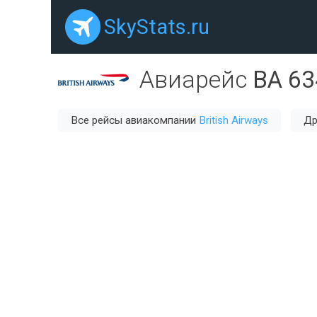
SkyStats.ru
Авиарейс
BA 63
Все рейсы авиакомпании
British Airways
Др