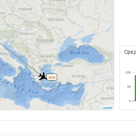
Сред
100
ATH
50
0
Leaflet