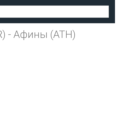
R)
-
Афины (ATH)