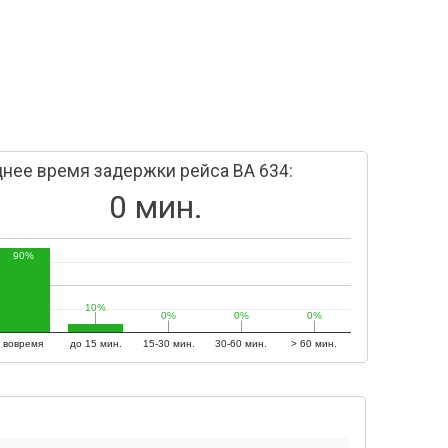
нее время задержки рейса BA 634:
0 мин.
90%
10%
10%
0%
0%
0%
0%
0%
0%
вовремя
до 15 мин.
15-30 мин.
30-60 мин.
> 60 мин.