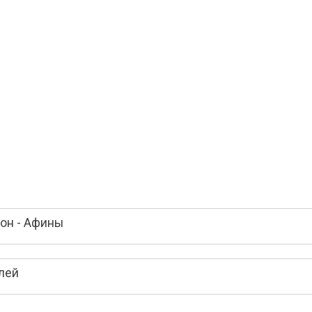
он - Афины
лей