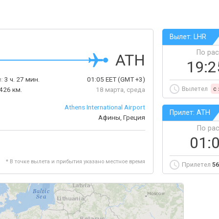
Вылет: LHR
По ра
ATH
19:
:
3 ч. 27 мин.
01:05
EET
(GMT +3)
Вылетел
c
426 км.
18 марта, среда
Athens International Airport
Прилет: ATH
Афины, Греция
По ра
01:
* В точке вылета и прибытия указано местное время
Прилетел
56