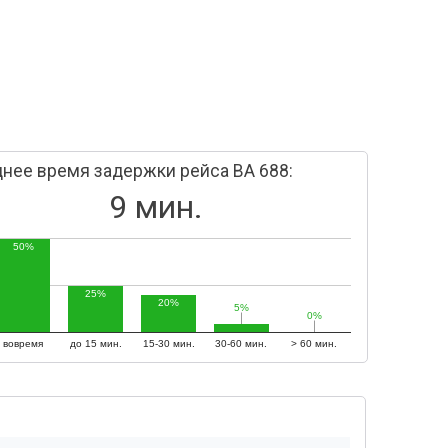
нее время задержки рейса BA 688:
9 мин.
50%
25%
20%
5%
5%
0%
0%
вовремя
до 15 мин.
15-30 мин.
30-60 мин.
> 60 мин.