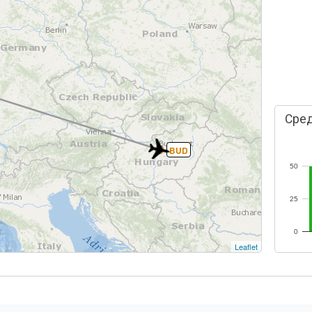
Сред
BUD
50
25
0
Leaflet