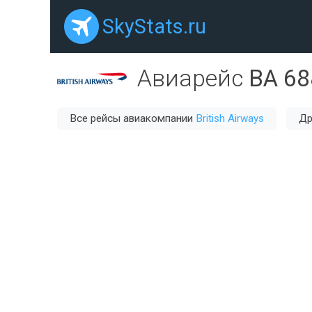
SkyStats.ru
Авиарейс
BA 68
Все рейсы авиакомпании
British Airways
Др