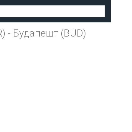
R)
-
Будапешт (BUD)