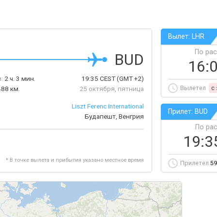
Вылет: LHR
По ра
BUD
16:
:
2 ч. 3 мин.
19:35
CEST
(GMT +2)
Вылетел
c
488 км.
25 октября, пятница
Liszt Ferenc International
Прилет: BUD
Будапешт, Венгрия
По ра
19:3
* В точке вылета и прибытия указано местное время
Прилетел
59