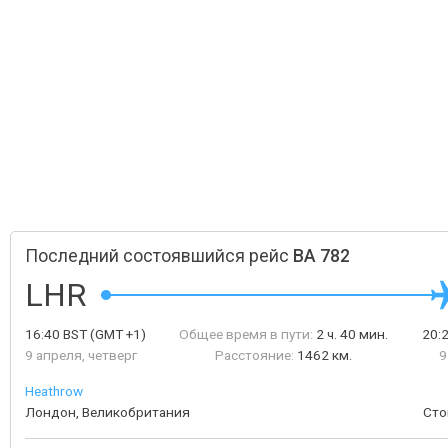
Последний состоявшийся рейс
BA 782
LHR
16:40
BST
(GMT +1)
Общее время в пути:
2 ч. 40 мин.
20:
9 апреля, четверг
Расстояние:
1462 км.
9
Heathrow
Лондон, Великобритания
Сто