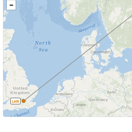
−
LHR