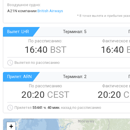
Воздушное судно:
A21N компании
British Airways
* В точке вылета и прибытия ука
Вылет: LHR
Терминал: 5
По рассписанию:
Фактическое 
16:40
BST
16:40
Вылетел по рассписанию
Прилет: ARN
Терминал: 2
По рассписанию
Фактическое 
20:20
CEST
20:20
C
Прилетел
55441 ч. 40 мин.
назад по рассписанию
+