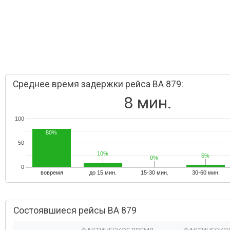
Среднее время задержки рейса BA 879:
8 мин.
100
80%
50
10%
10%
5%
5%
0%
0%
0
вовремя
до 15 мин.
15-30 мин.
30-60 мин.
Состоявшиеся рейсы BA 879