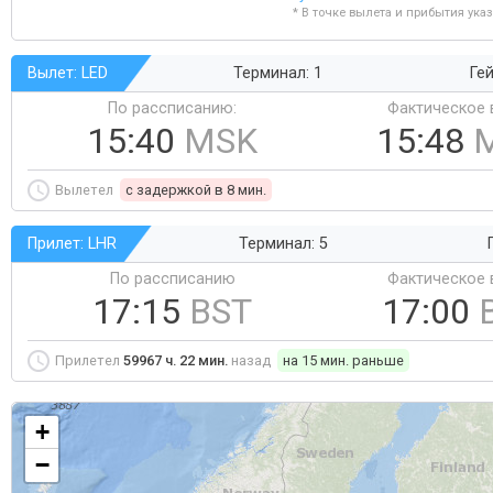
* В точке вылета и прибытия ука
Вылет: LED
Терминал: 1
Гей
По рассписанию:
Фактическое 
15:40
MSK
15:48
Вылетел
c задержкой в 8 мин.
Прилет: LHR
Терминал: 5
По рассписанию
Фактическое 
17:15
BST
17:00
Прилетел
59967 ч. 22 мин.
назад
на 15 мин. раньше
+
−