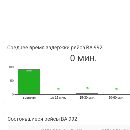
Среднее время задержки рейса BA 992:
0 мин.
100
95%
50
5%
5%
0%
0%
0%
0%
0
вовремя
до 15 мин.
15-30 мин.
30-60 мин.
Состоявшиеся рейсы BA 992