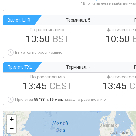
* В точке вылета и прибытия ука
Вылет: LHR
Терминал: 5
По рассписанию:
Фактическое 
10:50
BST
10:50
Вылетел по рассписанию
Прилет: TXL
Терминал: -
Г
По рассписанию
Фактическое 
13:45
CEST
13:45
C
Прилетел
55433 ч. 15 мин.
назад по рассписанию
+
−