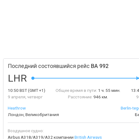
Последний состоявшийся рейс
BA 992
LHR
10:50
BST
(GMT +1)
Общее время в пути:
1 ч. 55 мин.
13:
9 апреля, четверг
Расстояние:
946 км.
9
Heathrow
Berlin-teg
Лондон, Великобритания
Б
Воздушное судно:
Airbus A318/A319/A32 компании
British Airways