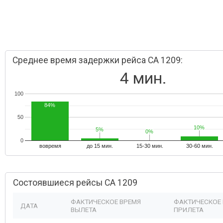
Среднее время задержки рейса CA 1209:
4 мин.
100
84%
50
10%
10%
5%
5%
0%
0%
0
вовремя
до 15 мин.
15-30 мин.
30-60 мин.
Состоявшиеся рейсы CA 1209
ФАКТИЧЕСКОЕ ВРЕМЯ
ФАКТИЧЕСКОЕ
ДАТА
ВЫЛЕТА
ПРИЛЕТА