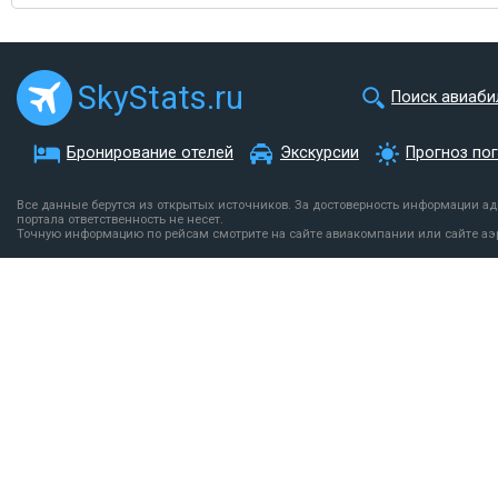
SkyStats.ru
Поиск авиаби
Бронирование отелей
Экскурсии
Прогноз по
Все данные берутся из открытых источников. За достоверность информации а
портала ответственность не несет.
Точную информацию по рейсам смотрите на сайте авиакомпании или сайте аэ