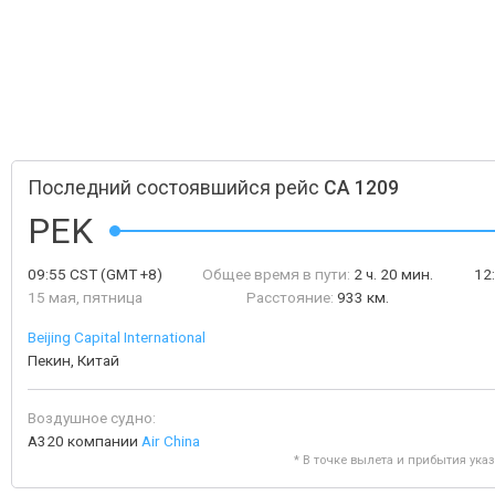
Последний состоявшийся рейс
CA 1209
PEK
09:55
CST
(GMT +8)
Общее время в пути:
2 ч. 20 мин.
12
15 мая, пятница
Расстояние:
933 км.
Beijing Capital International
Пекин, Китай
Воздушное судно:
A320 компании
Air China
* В точке вылета и прибытия ука