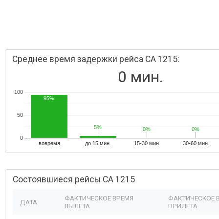
Среднее время задержки рейса CA 1215:
0 мин.
100
95%
50
5%
5%
0%
0%
0%
0%
0
вовремя
до 15 мин.
15-30 мин.
30-60 мин.
Состоявшиеся рейсы CA 1215
ФАКТИЧЕСКОЕ ВРЕМЯ
ФАКТИЧЕСКОЕ 
ДАТА
ВЫЛЕТА
ПРИЛЕТА