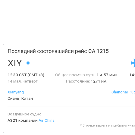
Последний состоявшийся рейс
CA 1215
XIY
12:30
CST
(GMT +8)
Общее время в пути:
1 ч. 57 мин.
14
14 мая, четверг
Расстояние:
1271 км.
Xianyang
Shanghai Pud
Сиань, Китай
Воздушное судно:
A321 компании
Air China
* В точке вылета и прибытия ука