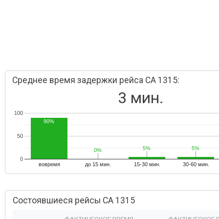
Среднее время задержки рейса CA 1315:
3 мин.
100
90%
50
5%
5%
5%
5%
0%
0%
0
вовремя
до 15 мин.
15-30 мин.
30-60 мин.
Состоявшиеся рейсы CA 1315