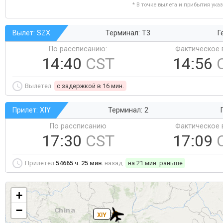
* В точке вылета и прибытия ука
Вылет: SZX
Терминал: T3
Г
По рассписанию:
Фактическое 
14:40
CST
14:56
Вылетел
c задержкой в 16 мин.
Прилет: XIY
Терминал: 2
По рассписанию
Фактическое 
17:30
CST
17:09
Прилетел
54665 ч. 25 мин.
назад
на 21 мин. раньше
+
−
XIY