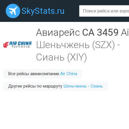
SkyStats.ru
Авиарейс
CA 3459
A
Шеньчжень (SZX)
-
Сиань (XIY)
Все рейсы авиакомпании
Air China
Другие рейсы по маршруту
Шеньчжень - Сиань