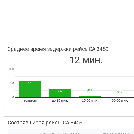
Среднее время задержки рейса CA 3459:
12 мин.
100
60%
50
5%
5%
30%
0%
0%
0
вовремя
до 15 мин.
15-30 мин.
30-60 мин.
Состоявшиеся рейсы CA 3459