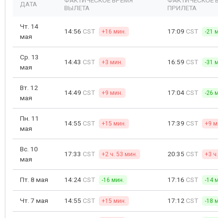
ФАКТИЧЕСКОЕ ВРЕМЯ
ФАКТИЧЕСКОЕ 
ДАТА
ВЫЛЕТА
ПРИЛЕТА
Чт. 14
14:56
CST
17:09
CST
+16 мин.
-21 
мая
Ср. 13
14:43
CST
16:59
CST
+3 мин.
-31 
мая
Вт. 12
14:49
CST
17:04
CST
+9 мин.
-26 
мая
Пн. 11
14:55
CST
17:39
CST
+15 мин.
+9 м
мая
Вс. 10
17:33
CST
20:35
CST
+2 ч. 53 мин.
+3 ч
мая
Пт. 8 мая
14:24
CST
17:16
CST
-16 мин.
-14 
Чт. 7 мая
14:55
CST
17:12
CST
+15 мин.
-18 