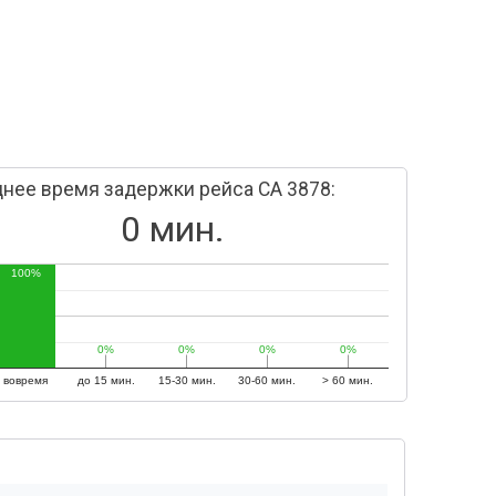
нее время задержки рейса CA 3878:
0 мин.
100%
0%
0%
0%
0%
0%
0%
0%
0%
вовремя
до 15 мин.
15-30 мин.
30-60 мин.
> 60 мин.