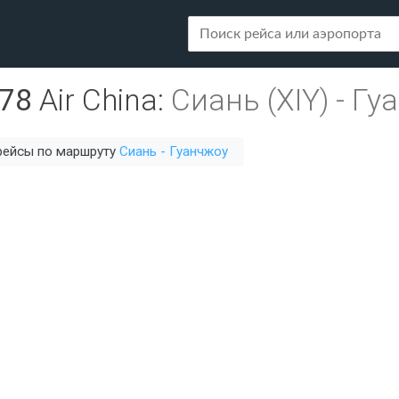
78
Air China
:
Сиань (XIY)
-
Гуа
рейсы по маршруту
Сиань - Гуанчжоу