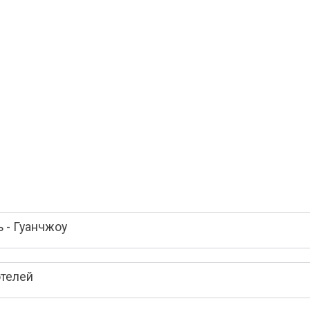
 - Гуанчжоу
отелей