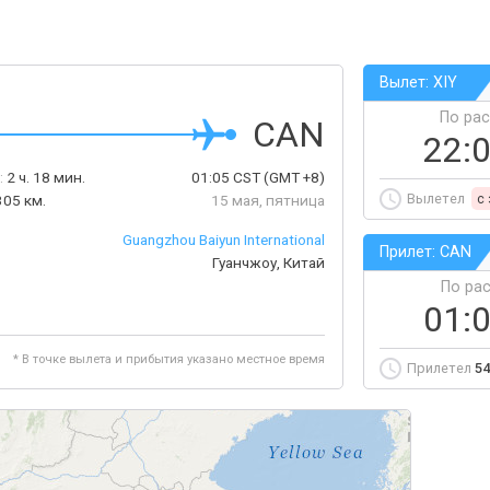
Вылет: XIY
По ра
CAN
22:
:
2 ч. 18 мин.
01:05
CST
(GMT +8)
Вылетел
c
305 км.
15 мая, пятница
Guangzhou Baiyun International
Прилет: CAN
Гуанчжоу, Китай
По ра
01:
* В точке вылета и прибытия указано местное время
Прилетел
54