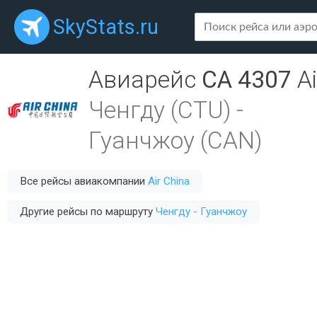
SkyStats.ru
Авиарейс
CA 4307
A
Ченгду (CTU)
-
Гуанчжоу (CAN)
Все рейсы авиакомпании
Air China
Другие рейсы по маршруту
Ченгду - Гуанчжоу