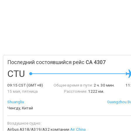
Последний состоявшийся рейс
CA 4307
CTU
09:15
CST
(GMT +8)
Общее время в пути:
2 ч. 30 мин.
11
15 мая, пятница
Расстояние:
1222 км.
Shuangliu
Guangzhou Bai
Ченгду, Китай
Воздушное судно:
Airbus A318/A319/A32 компании
Air China