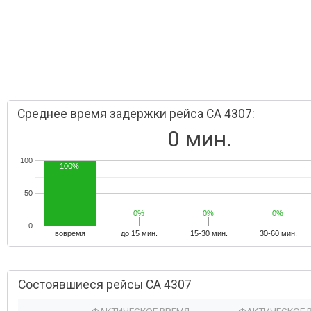
Среднее время задержки рейса CA 4307:
0 мин.
100
100%
50
0%
0%
0%
0%
0%
0%
0
вовремя
до 15 мин.
15-30 мин.
30-60 мин.
Состоявшиеся рейсы CA 4307